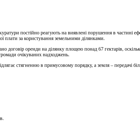
уратури постійно реагують на виявлені порушення в частині еф
ої плати за користування земельними ділянками.
о договір оренди на ділянку площею понад 67 гектарів, оскільки
громади очікуваних надходжень.
 підлягає стягненню в примусовому порядку, а земля – передачі б
в.