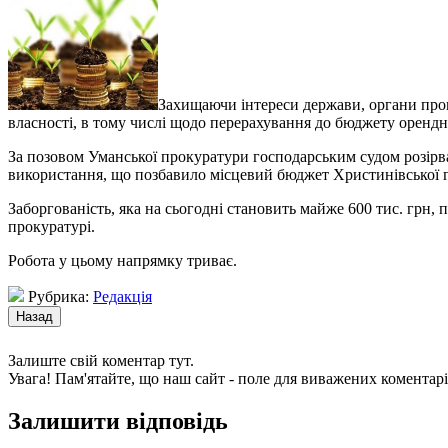
Захищаючи інтереси держави, органи прок
власності
, в тому числі щодо перерахування до бюджету орендн
За позовом Уманської прокуратури господарським судом розірван
використання, що позбавило місцевий бюджет Христинівської 
Заборгованість, яка на сьогодні становить майже 600 тис. грн,
прокуратурі.
Робота у цьому напрямку триває.
Рубрика:
Редакція
Залиште свій коментар тут.
Увага! Пам'ятайте, що наш сайт - поле для виважених коментарі
Залишити відповідь