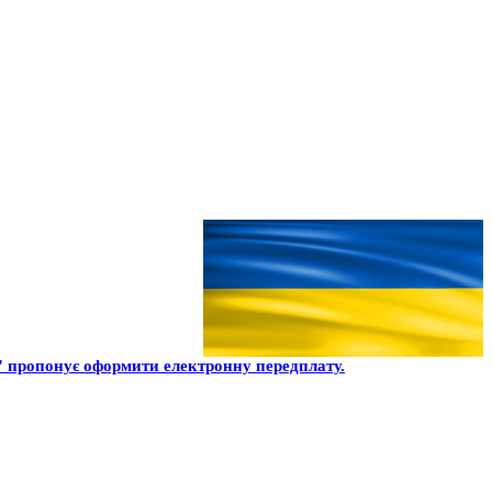
 пропонує оформити електронну передплату.