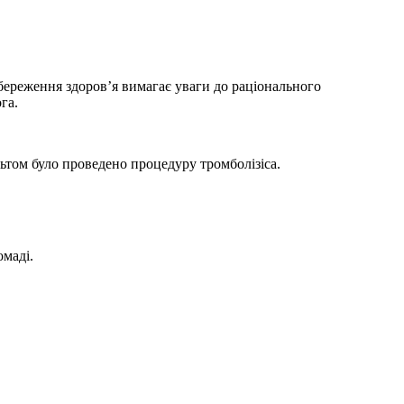
Збереження здоров’я вимагає уваги до раціонального
га.
льтом було проведено процедуру тромболізіса.
омаді.