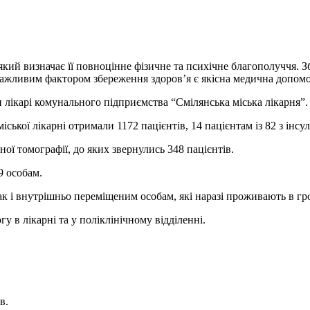
кий визначає її повноцінне фізичне та психічне благополуччя. 
 Важливим фактором збереження здоров’я є якісна медична допомо
и лікарі комунального підприємства “Смілянська міська лікарня”.
ької лікарні отримали 1172 пацієнтів, 14 пацієнтам із 82 з інсу
ої томографії, до яких звернулись 348 пацієнтів.
9 особам.
так і внутрішньо переміщеним особам, які наразі проживають в гр
 в лікарні та у поліклінічному відділенні.
в.