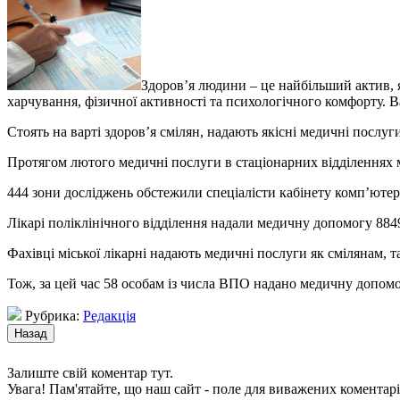
Здоров’я людини – це найбільший актив, я
харчування
, фізичної активності та психологічного комфорту.
Стоять на варті здоров’я смілян, надають якісні медичні послуг
Протягом лютого медичні послуги в стаціонарних відділеннях міс
444 зони досліджень обстежили спеціалісти кабінету комп’ютерн
Лікарі поліклінічного відділення надали медичну допомогу 884
Фахівці міської лікарні надають медичні послуги як смілянам, 
Тож, за цей час 58 особам із числа ВПО надано медичну допомогу
Рубрика:
Редакція
Залиште свій коментар тут.
Увага! Пам'ятайте, що наш сайт - поле для виважених коментарі