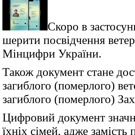
Скоро в застосун
шерити посвідчення ветер
Мінцифри України.
Також документ стане дос
загиблого (померлого) вете
загиблого (померлого) За
Цифровий документ значно
їхніх сімей, адже замість