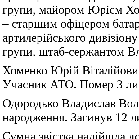
групи, майором Юрієм Хо
– старшим офіцером батаре
артилерійського дивізіону
групи, штаб-сержантом В
Хоменко Юрій Віталійови
Учасник АТО. Помер 3 лис
Одородько Владислав Вол
народження. Загинув 12 л
Сумна звістка надійшла до