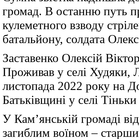
громад. В останню путь п
кулеметного взводу стріле
батальйону, солдата Олекс
Заставенко Олексій Вікто
Проживав у селі Худяки, Л
листопада 2022 року на Д
Батьківщині у селі Тіньк
У Кам’янській громаді ві
загиблим воїном – старш