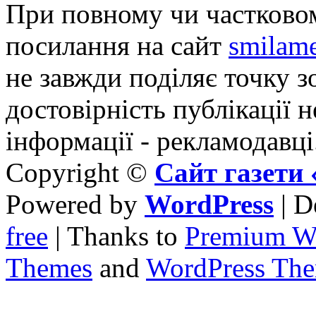
При повному чи частковом
посилання на сайт
smilame
не завжди поділяє точку зо
достовірність публікації н
інформації - рекламодавці
Copyright ©
Сайт газет
Powered by
WordPress
| D
free
| Thanks to
Premium W
Themes
and
WordPress Th