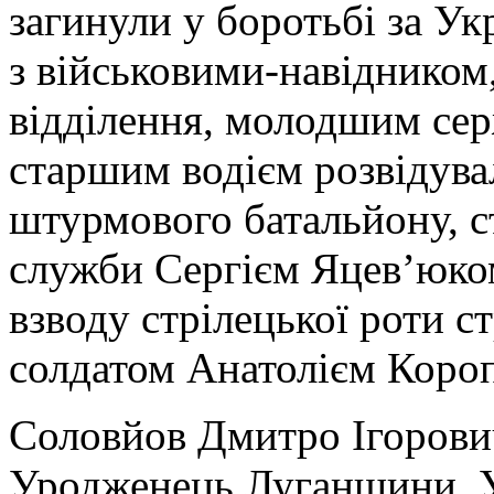
загинули у боротьбі за У
з військовими-навідником
відділення
, молодшим се
старшим водієм розвідува
штурмового батальйону, с
служби Сергієм Яцев’юко
взводу стрілецької роти с
солдатом Анатолієм Коро
Соловйов Дмитро Ігорови
Уродженець Луганщини. У