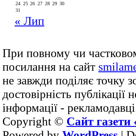
24
25
26
27
28
29
30
31
« Лип
При повному чи частковом
посилання на сайт
smilame
не завжди поділяє точку зо
достовірність публікації н
інформації - рекламодавці
Copyright ©
Сайт газет
Powered by
WordPress
| D