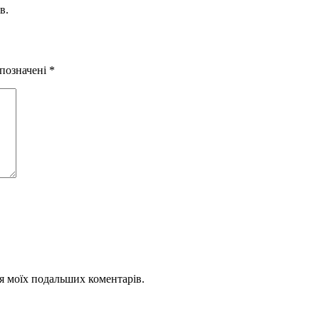
в.
 позначені
*
для моїх подальших коментарів.