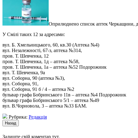
Оприлюднено список аптек Черкащини, де 
У Смілі таких 12 за адресами:
вул. Б. Хмельницького, 60, кв.30 (Аптека №4)
вул. Незалежності, 67-з, аптека №314,
пров. Т. Шевченка, 12
пров. Т. Шевченка, 1д – аптека №58,
пров. Т. Шевченка, 1а – аптека №52 Подорожник
вул. Т. Шевченка, 9а
вул. Соборна, 90 (аптека №3),
вул. Соборна, 91,
вул. Соборна, 91 б / 4 – аптека №2
бульвар графа Бобринського 11в – аптека №4 Подорожник
бульвар графа Бобринського 5/1 – аптека №49
вул. В.Чорновола, 3 – аптека №33 БАМ.
Рубрика:
Редакція
Залиште свій коментар тут.