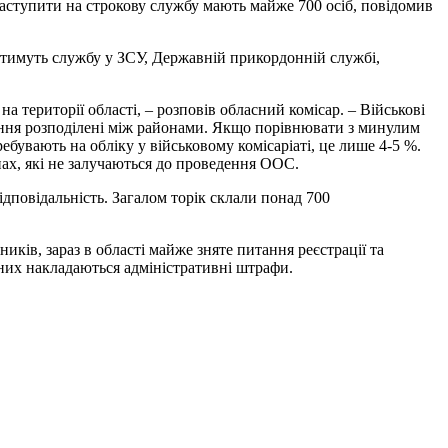
заступити на строкову службу мають майже 700 осіб
, повідомив
дитимуть службу у ЗСУ, Державній прикордонній службі,
а території області, – розповів обласний комісар. – Військові
дання розподілені між районами. Якщо порівнювати з минулим
ребувають на обліку у військовому комісаріаті, це лише 4-5 %.
х, які не залучаються до проведення ООС.
ідповідальність. Загалом торік склали понад 700
иків, зараз в області майже зняте питання реєстрації та
 них накладаються адміністративні штрафи.