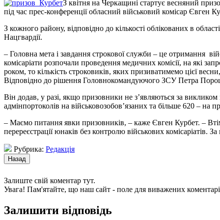
З квітня на Черкащині стартує весняний приз
під час прес-конференції обласний військовий комісар Євген К
З кожного району, відповідно до кількості облікованих в облас
Нацгвардії.
– Головна мета і завдання строкової служби – це отримання війс
комісаріати розпочали проведення медичних комісії, на які за
роком, то кількість строковиків, яких призиватимемо цієї весни
Відповідно до рішення Головнокомандуючого ЗСУ Петра Пороше
Він додав, у разі, якщо призовники не з’являються за викликом
адмінпортоколів на військовозобов’язаних та більше 620 – на п
– Маємо питання явки призовників, – каже Євген Курбет. – Втім
перереєстрації юнаків без контролю військових комісаріатів. З
Рубрика:
Редакція
Залиште свій коментар тут.
Увага! Пам'ятайте, що наш сайт - поле для виважених коментарі
Залишити відповідь