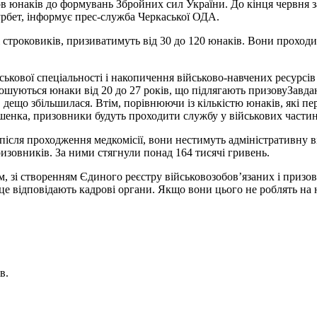
ов юнаків до формувань Збройних сил України. До кінця червня 
урбет, інформує прес-служба Черкаської ОДА.
ті строковиків, призиватимуть від 30 до 120 юнаків. Вони прохо
ькової спеціальності і накопичення військово-навчених ресурсів н
прошуються юнаки від 20 до 27 років, що підлягають призовуЗав
, дещо збільшилася. Втім, порівнюючи із кількістю юнаків, які пе
нка, призовники будуть проходити службу у військових частина
 після проходження медкомісії, вони нестимуть адміністративну в
ризовників. За ними стягнули понад 164 тисячі гривень.
, зі створенням Єдиного реєстру військовозобов’язаних і призовн
а це відповідають кадрові органи. Якщо вони цього не роблять на
в.