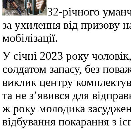
32-річного уман
за ухилення від призову н
мобілізації.
У січні 2023 року чолові
солдатом запасу, без пов
виклик центру комплектув
та не з’явився для відправ
ж року молодика засуджен
відбування покарання з і