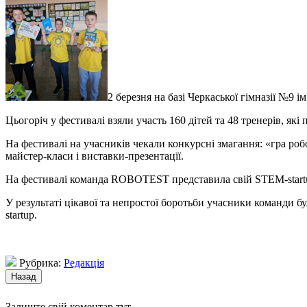
2 березня на базі Черкаської гімназії №9
Цьогоріч у фестивалі взяли участь 160 дітей та 48 тренерів, які 
На фестивалі на учасників чекали конкурсні змагання: «гра роб
майстер-класи і виставки-презентації.
На фестивалі команда ROBOTEST представила свій STEM-startu
У результаті цікавої та непростої боротьби учасники команди 
startup.
Рубрика:
Редакція
Залиште свій коментар тут.