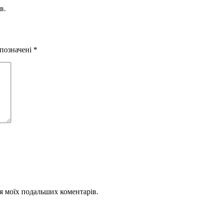
в.
 позначені
*
для моїх подальших коментарів.