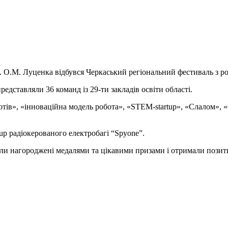
 ім. О.М. Луценка відбувся Черкаський регіональний фестиваль з 
представляли 36 команд із 29-ти закладів освіти області.
отів», «інноваційна модель робота», «STEM-startup», «Слалом», 
p радіокерованого електробагі “Spyone”.
були нагороджені медалями та цікавими призами і отримали позит