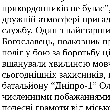
прикордонників не буває”,
дружній атмосфері пригад
службу. Один з найстарши
Богославець, полковник п
поліг у бою за боротьбу ц
вшанували хвилиною мовча
сьогоднішніх захисників,
батальйону “Дніпро-1” Ол
численними побажаннями
почесні грамоти від місько