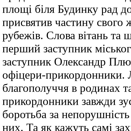
площі біля Будинку рад до
присвятив частину свого 
рубежів. Слова вітань та 
перший заступник місько
заступник Олександр Плют
офіцери-прикордонники.
Л
благополуччя в родинах т
прикордонники завжди зус
боротьба за непорушність
них. Та як кажуть самі з