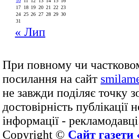
10
11
12
13
14
15
16
17
18
19
20
21
22
23
24
25
26
27
28
29
30
31
« Лип
При повному чи частковом
посилання на сайт
smilame
не завжди поділяє точку зо
достовірність публікації н
інформації - рекламодавці
Copyright ©
Сайт газет