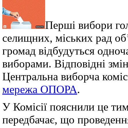
Перші вибори гол
селищних, міських рад об
громад відбудуться одноч
виборами. Відповід
ні змі
Центральна виборча коміс
мережа ОПОРА
.
У Комісії пояснили це ти
передбачає, що проведенн