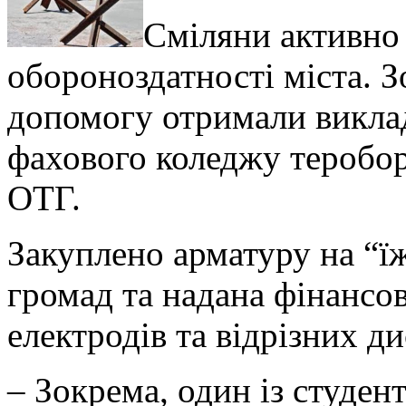
Сміляни активно
обороноздатності міста. З
допомогу отримали виклад
фахового коледжу теробор
ОТГ.
Закуплено арматуру на “ї
громад та надана фінансо
електродів та відрізних ди
– Зокрема, один із студен