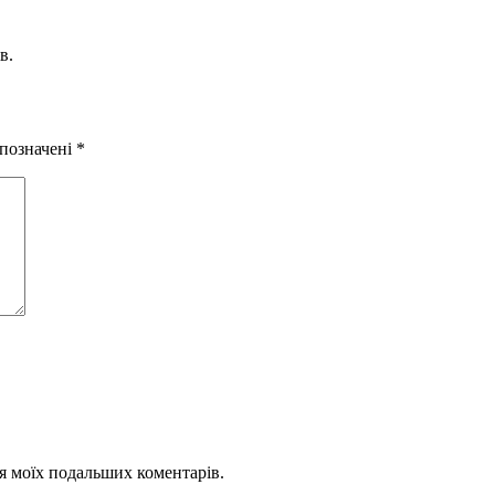
в.
 позначені
*
для моїх подальших коментарів.