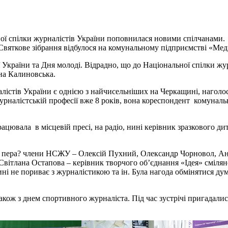
ої спілки журналістів України поповнилася новими спілчанами. Ц
вяткове зібрання відбулося на комунальному підприємстві «Мед
України та Дня молоді. Відрадно, що до Національної спілки жур
яна Калиновська.
алістів України є однією з найчисельніших на Черкащині, нагол
 журналістській професії вже 8 років, вона кореспондент комуналь
рацювала в місцевій пресі, на радіо, нині керівник зразкового ди
 і пера? члени НСЖУ – Олексій Пухний, Олександр Чорновол, Ан
Світлана Остапова – керівник творчого об’єднання «Ідея» смілянс
ині не пориває з журналістикою та ін. Була нагода обмінятися ду
кож з днем спортивного журналіста. Під час зустрічі пригадалися