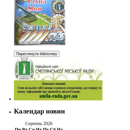
Календар новин
Серпень 2026
Пн
Вт
Ср
Чт
Пт
Сб
Нд