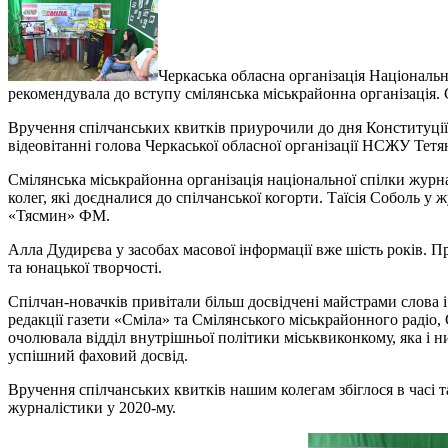
Черкаська обласна організація Національн
рекомендувала до вступу смілянська міськрайонна організація.
С
Вручення спілчанських квитків приурочили до дня Конституції 
відеовітанні голова Черкаської обласної організації НСЖУ Тет
Смілянська міськрайонна організація національної спілки журн
колег, які доєдналися до спілчанської когорти. Таїсія Соболь у
«Тясмин» ФМ.
Алла Дудирєва у засобах масової інформації вже шість років. П
та юнацької творчості.
Спілчан-новачків привітали більш досвідчені майстрами слова
редакції газети «Сміла» та Смілянського міськрайонного радіо, 
очолювала відділ внутрішньої політики міськвиконкому, яка і н
успішний фаховий досвід.
Вручення спілчанських квитків нашим колегам збіглося в часі та
журналістики у 2020-му.