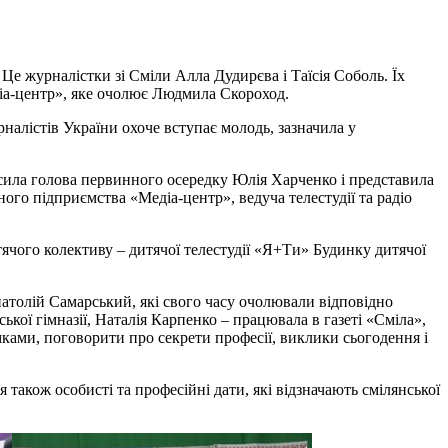
е журналістки зі Сміли Алла Дудирєва і Таїсія Соболь. Їх
іа-центр», яке очолює Людмила Скороход.
налістів України охоче вступає молодь, зазначила у
осила голова первинного осередку Юлія Харченко і представила
ного підприємства «Медіа-центр», ведуча телестудії та радіо
тячого колективу – дитячої телестудії «Я+Ти» Будинку дитячої
атолій Самарський, які свого часу очолювали відповідно
ької гімназії, Наталія Карпенко – працювала в газеті «Сміла»,
мками, поговорити про секрети професії, виклики сьогодення і
 також особисті та професійні дати, які відзначають смілянської