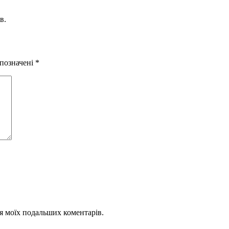
в.
 позначені
*
для моїх подальших коментарів.