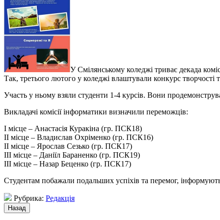
У Смілянському коледжі триває декада коміс
Так, третього лютого у коледжі влаштували конкурс творчості 
Участь у ньому взяли студенти 1-4 курсів. Вони продемонструва
Викладачі комісії інформатики визначили переможців:
І місце – Анастасія Куракіна (гр. ПСК18)
ІІ місце – Владислав Охріменко (гр. ПСК16)
ІІ місце – Ярослав Сезько (гр. ПСК17)
ІІІ місце – Даніїл Бараненко (гр. ПСК19)
ІІІ місце – Назар Беценко (гр. ПСК17)
Студентам побажали подальших успіхів та перемог, інформують
Рубрика:
Редакція