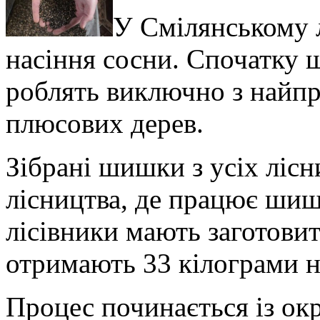
У Смілянському л
насіння сосни. Спочатку 
роблять виключно з найп
плюсових дерев.
Зібрані шишки з усіх ліс
лісництва, де працює шиш
лісівники мають заготови
отримають 33 кілограми н
Процес починається із ок