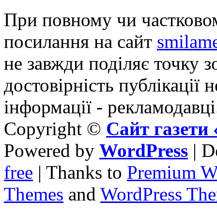
При повному чи частковом
посилання на сайт
smilame
не завжди поділяє точку зо
достовірність публікації н
інформації - рекламодавці
Copyright ©
Сайт газет
Powered by
WordPress
| D
free
| Thanks to
Premium W
Themes
and
WordPress Th