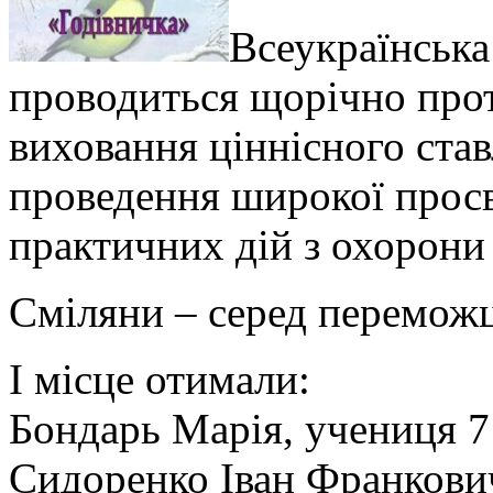
Всеукраїнська
проводиться щорічно прот
виховання ціннісного став
проведення широкої просв
практичних дій з охорони
Сміляни – серед переможці
І місце отимали:
Бондарь Марія, учениця 7
Сидоренко Іван Франкови