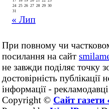
17
18
19
20
21
22
23
24
25
26
27
28
29
30
31
« Лип
При повному чи частковом
посилання на сайт
smilame
не завжди поділяє точку зо
достовірність публікації н
інформації - рекламодавці
Copyright ©
Сайт газет