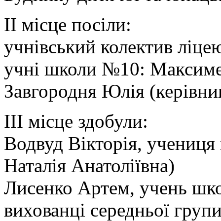
ІІ місце посіли:
учнівський колектив ліце
учні школи №10: Максимен
Завгородня Юлія (керівни
ІІІ місце здобули:
Водвуд Вікторія, учениця
Наталія Анатоліївна)
Лисенко Артем, учень шк
вихованці середньої груп