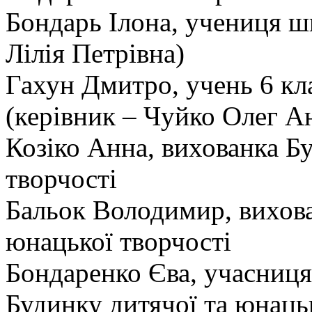
Бондарь Ілона, учениця ш
Лілія Петрівна)
Гахун Дмитро, учень 6 кл
(керівник – Чуйко Олег А
Козіко Анна, вихованка Б
творчості
Бальок Володимир, вихова
юнацької творчості
Бондаренко Єва, учасниц
Будинку дитячої та юнацьк