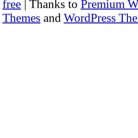
free
| Thanks to
Premium W
Themes
and
WordPress Th