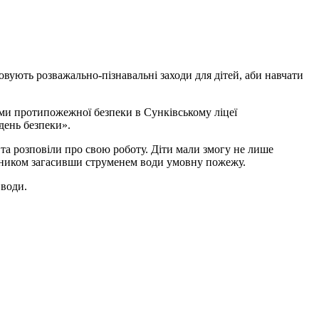
зовують розважально-пізнавальні заходи для дітей, аби навчати
ми протипожежної безпеки в Сунківському ліцеї
ждень безпеки».
та розповіли про свою роботу. Діти мали змогу не лише
льником загасивши струменем води умовну пожежу.
 води.