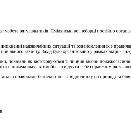
ва турбота рятувальників. Смілянські вогнеборці постійно органі
виникненні надзвичайних ситуацій та ознайомлення їх з правила
 цивільного захисту. Захід було організовано у рамках акції «Ти
и, показали як застосовуються ті чи інші засоби пожежогасіння 
діти в пожежному автомобілі та відчути себе справжнім рятува
’ятки з правилами безпеки під час відпочинку на природі та біля
в.