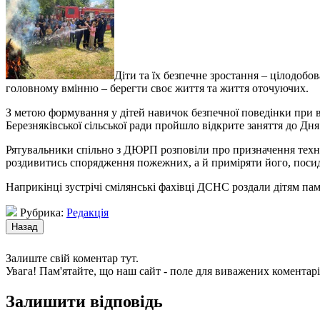
Діти та їх безпечне зростання – цілодобо
головному вмінню – берегти своє життя та життя оточуючих.
З метою формування у дітей навичок безпечної поведінки при 
Березняківської сільської ради пройшло відкрите заняття до Дня
Рятувальники спільно з ДЮРП розповіли про призначення технік
роздивитись спорядження пожежних, а й приміряти його, поси
Наприкінці зустрічі смілянські фахівці ДСНС роздали дітям пам
Рубрика:
Редакція
Залиште свій коментар тут.
Увага! Пам'ятайте, що наш сайт - поле для виважених коментарі
Залишити відповідь