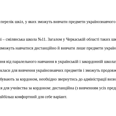
перелік шкіл, у яких зможуть вивчати предмети українознавчого 
і – смілянська школа №11. Загалом у Черкаській області таких шкі
и зможуть навчатися дистанційно й вивчати лише предмети україно
ня від паралельного навчання в українській і закордонній школа
в класи для вивчення українознавчих предметів і зможуть продов
ебувають за кордоном, необхідно звернутись до адміністрації виз
для учнівства за кордоном: дистанційна (з вивченням усіх предме
айбільш комфортний для себе варіант.