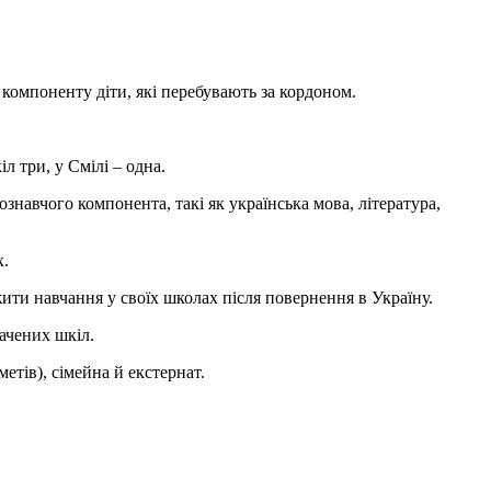
компоненту діти, які перебувають за кордоном.
л три, у Смілі – одна.
знавчого компонента, такі як українська мова, література,
х.
жити навчання у своїх школах після повернення в Україну.
начених шкіл.
тів), сімейна й екстернат.