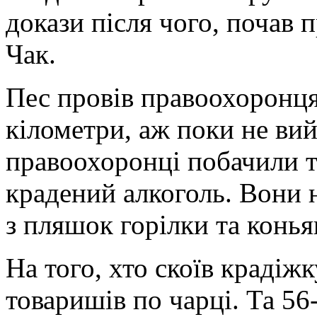
докази після чого, почав
Чак.
Пес провів правоохоронця
кілометри, аж поки не ви
правоохоронці побачили тр
крадений алкоголь. Вони н
з пляшок горілки та конья
На того, хто скоїв крадіж
товаришів по чарці. Та 56-