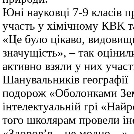
Юні науковці 7-9 класів п
участь у хімічному КВК та
«Це було цікаво, видовищ
значущість», – так оцінили
активно взяли у них участ
Шанувальників географії 
подорож «Оболонками Зем
інтелектуальній грі «Най
того школярам провели і
«Здоров’я – це модно…»,