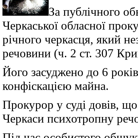
За публічного о
Черкаської обласної прок
річного черкасця, який не
речовини (ч. 2 ст. 307 Кр
Його засуджено до 6 років
конфіскацією майна.
Прокурор у суді довів, що 
Черкаси психотропну реч
Під час особистого обшук