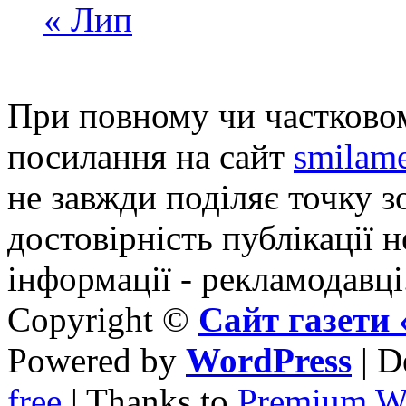
« Лип
При повному чи частковом
посилання на сайт
smilame
не завжди поділяє точку зо
достовірність публікації н
інформації - рекламодавці
Copyright ©
Сайт газет
Powered by
WordPress
| D
free
| Thanks to
Premium W