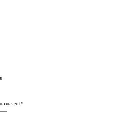
в.
 позначені
*