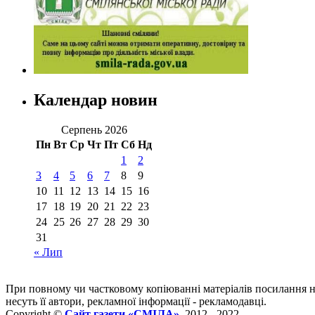
Календар новин
Серпень 2026
Пн
Вт
Ср
Чт
Пт
Сб
Нд
1
2
3
4
5
6
7
8
9
10
11
12
13
14
15
16
17
18
19
20
21
22
23
24
25
26
27
28
29
30
31
« Лип
При повному чи частковому копіюванні матеріалів посилання 
несуть її автори, рекламної інформації - рекламодавці.
Copyright ©
Сайт газети «СМІЛА»
, 2012 - 2022