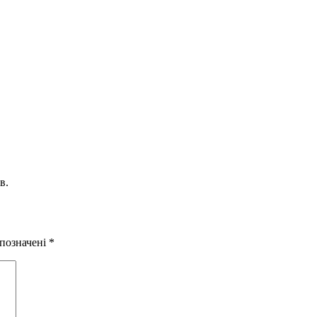
в.
 позначені
*