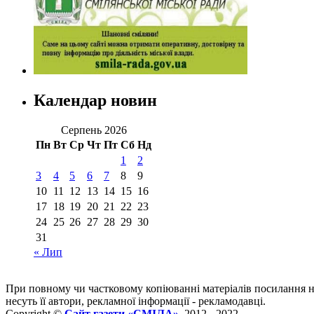
Календар новин
Серпень 2026
Пн
Вт
Ср
Чт
Пт
Сб
Нд
1
2
3
4
5
6
7
8
9
10
11
12
13
14
15
16
17
18
19
20
21
22
23
24
25
26
27
28
29
30
31
« Лип
При повному чи частковому копіюванні матеріалів посилання 
несуть її автори, рекламної інформації - рекламодавці.
Copyright ©
Сайт газети «СМІЛА»
, 2012 - 2022