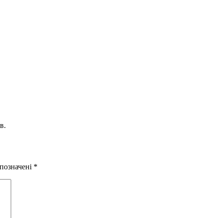
в.
 позначені
*