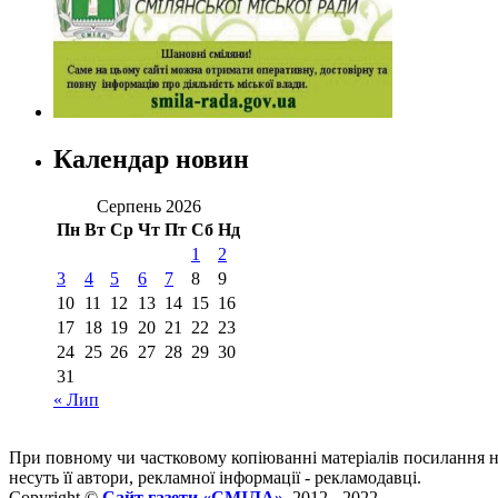
Календар новин
Серпень 2026
Пн
Вт
Ср
Чт
Пт
Сб
Нд
1
2
3
4
5
6
7
8
9
10
11
12
13
14
15
16
17
18
19
20
21
22
23
24
25
26
27
28
29
30
31
« Лип
При повному чи частковому копіюванні матеріалів посилання 
несуть її автори, рекламної інформації - рекламодавці.
Copyright ©
Сайт газети «СМІЛА»
, 2012 - 2022