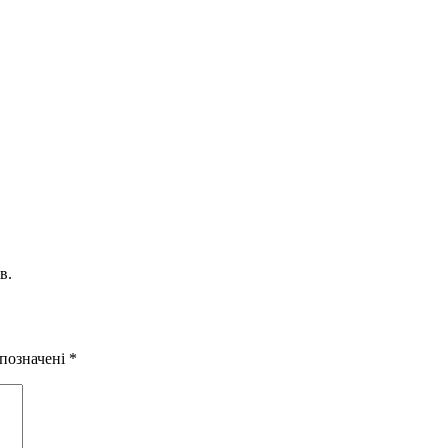
в.
 позначені
*