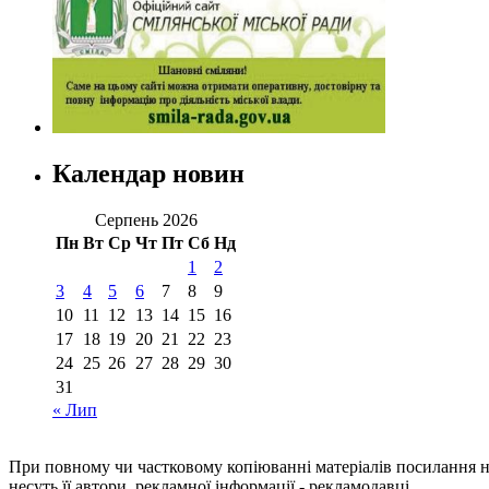
Календар новин
Серпень 2026
Пн
Вт
Ср
Чт
Пт
Сб
Нд
1
2
3
4
5
6
7
8
9
10
11
12
13
14
15
16
17
18
19
20
21
22
23
24
25
26
27
28
29
30
31
« Лип
При повному чи частковому копіюванні матеріалів посилання 
несуть її автори, рекламної інформації - рекламодавці.