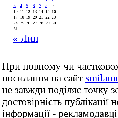
3
4
5
6
7
8
9
10
11
12
13
14
15
16
17
18
19
20
21
22
23
24
25
26
27
28
29
30
31
« Лип
При повному чи частковом
посилання на сайт
smilame
не завжди поділяє точку зо
достовірність публікації н
інформації - рекламодавці