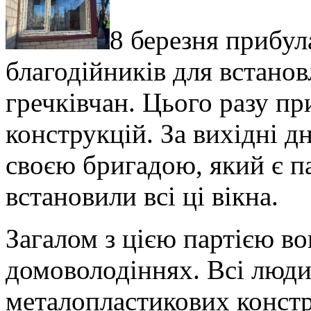
8 березня прибула
благодійників для встано
гречківчан. Цього разу пр
конструкцій.
За вихідні д
своєю бригадою, який є 
встановили всі ці вікна.
Загалом з цією партією в
домоволодіннях. Всі люди 
металопластикових констру