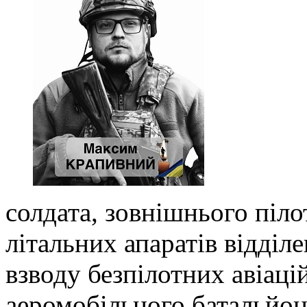
солдата, зовнішнього піло
літальних апаратів відділ
взводу безпілотних авіаці
аеромобільного батальйон