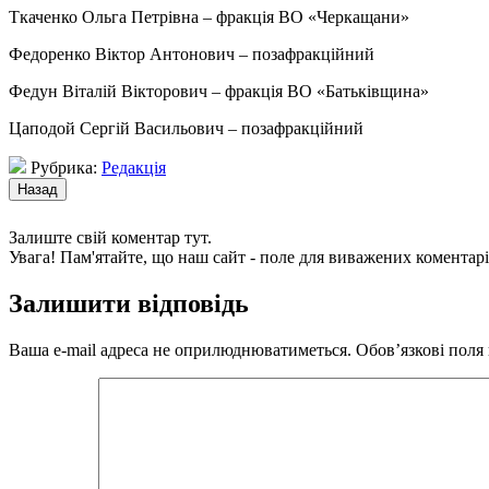
Ткаченко Ольга Петрівна – фракція ВО «Черкащани»
Федоренко Віктор Антонович – позафракційни
й
Федун Віталій Вікторович –
фракція ВО
«
Батьківщина
»
Цаподой Сергій Васильович
–
позафракційний
Рубрика:
Редакція
Залиште свій коментар тут.
Увага! Пам'ятайте, що наш сайт - поле для виважених коментарі
Залишити відповідь
Ваша e-mail адреса не оприлюднюватиметься.
Обов’язкові поля