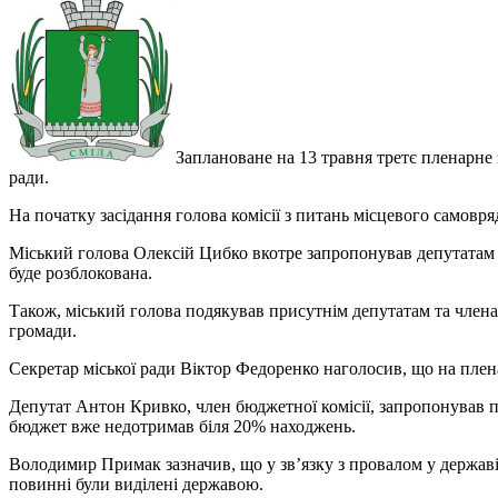
Заплановане на 13 травня трет
є
пленарне з
ради.
На початку засідання голова комісії з питань місцевого самовр
Міський голова Олексій Цибко вкотре запропонував депутатам 
буде розблокована.
Також, міський голова подякував присутнім депутатам та члена
громади.
Секретар міської ради Віктор Федоренко наголосив, що на плена
Депутат Антон Кривко, член бюджетної комісії, запропонував п
бюджет вже недотримав біля 20% находжень.
Володимир Примак зазначив, що у зв’язку з провалом у державі
повинні були виділені державою.