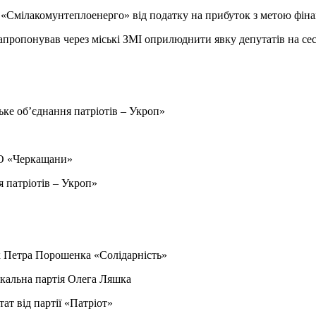
Смілакомунтеплоенерго» від податку на прибуток з метою фіна
пропонував через міські ЗМІ оприлюднити явку депутатів на сесії
ьке об’єднання патріотів – Укроп
»
ВО «Черкащани»
я патріотів – Укроп»
ок Петра Порошенка «Солідарність»
дикальна партія Олега Ляшка
тат від партії «Патріот»