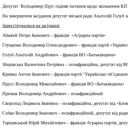
Депутат Володимир Прус підняв питання щодо звільнення КП «
На завершення засідання депутат міської ради Анатолій Голуб за
З
ареєструвалися
на засіданні
:
Абажей Петро Іванович – фракція
«
Аграрна партія
»
Глущенко Володимир Олександрович – фракція партії
«
Українс
Голуб Анатолій Андрійович – фракція ВО
«
Батьківщина
»
Зборівська Валентина Петрівна
–
позафракційна, депутат від 
Кривко Антон Іванович – фракція партії “Українське об’єднанн
Прусс Володимир Миколайович – фракція ВО
«
Батьківщина
»
Примак Володимир Андрійович –
позафракційний
Скороход Людмила Іванівна – позафракційна
, депутат від «Бл
Собко Володимир Іванович – позафракційний
, депутат від ра
Тарнавський Юрій Михайлович – фракція Аграрна партія
, депу