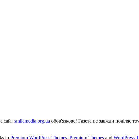
на сайт
smilamedia.org.ua
обов'язкове! Газета не завжди поділяє точ
ks to
Premium WordPress Themes
,
Premium Themes
and
WordPress 