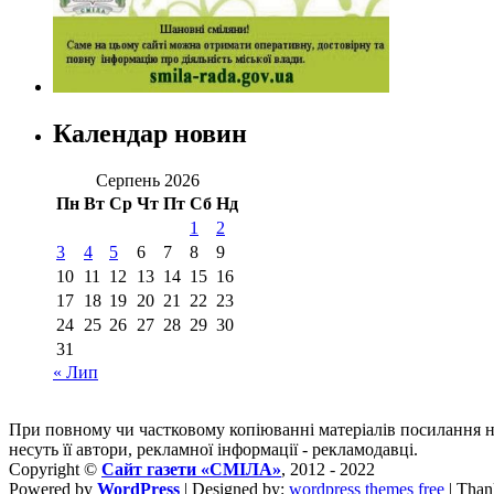
Календар новин
Серпень 2026
Пн
Вт
Ср
Чт
Пт
Сб
Нд
1
2
3
4
5
6
7
8
9
10
11
12
13
14
15
16
17
18
19
20
21
22
23
24
25
26
27
28
29
30
31
« Лип
При повному чи частковому копіюванні матеріалів посилання 
несуть її автори, рекламної інформації - рекламодавці.
Copyright ©
Сайт газети «СМІЛА»
, 2012 - 2022
Powered by
WordPress
| Designed by:
wordpress themes free
| Than