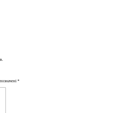
в.
 позначені
*