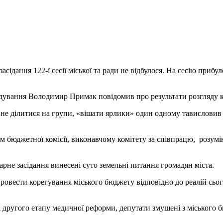
асідання 122-ї сесії міської та ради не відбулося. На сесію прибу
ядування Володимир Примак повідомив про результати розгляду ко
не ділитися на групи, «вішати ярлики» один одному тависловив 
м бюджетної комісії, виконавчому комітету за співпрацю, розумі
рне засідання винесені суто земельні питання громадян міста.
ровести корегування міського бюджету відповідно до реалій сьог
 другого етапу медичної реформи, депутати змушені з міського 