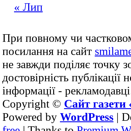
« Лип
При повному чи частковом
посилання на сайт
smilame
не завжди поділяє точку зо
достовірність публікації н
інформації - рекламодавці
Copyright ©
Сайт газет
Powered by
WordPress
| D
free
| Thanks to
Premium W