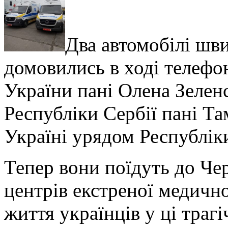
Два автомобілі шви
домовились в ході телефо
України пані Олена Зелен
Республіки Сербії пані Т
Україні урядом Республік
Тепер вони поїдуть до Че
центрів екстреної медичн
життя українців у ці траг