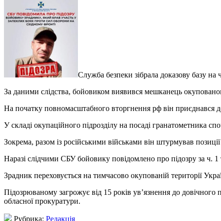
Служба безпеки зібрала доказову базу на
За даними слідства, бойовиком виявився мешканець окуповано
На початку повномасштабного вторгнення рф він приєднався до 
У складі окупаційного підрозділу на посаді гранатометника сп
Зокрема, разом із російськими військами він штурмував позиці
Наразі слідчими СБУ бойовику повідомлено про підозру за ч. 1 
Зрадник переховується на тимчасово окупованій території Укра
Підозрюваному загрожує від 15 років ув’язнення до довічного 
обласної прокуратури.
Рубрика:
Редакція