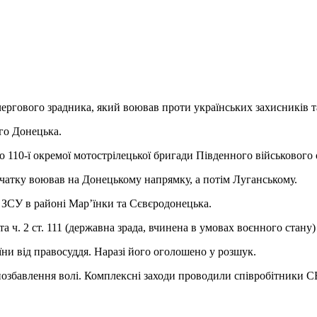
 чергового зрадника, який воював проти українських захисників
го Донецька.
110-ї окремої мотострілецької бригади Південного військового 
очатку воював на Донецькому напрямку, а потім Луганському.
ї ЗСУ в районі Мар’їнки та Сєвєродонецька.
та ч. 2 ст. 111 (державна зрада, вчинена в умовах воєнного стану
їни від правосуддя. Наразі його оголошено у розшук.
позбавлення волі. Комплексні заходи проводили співробітники СБ