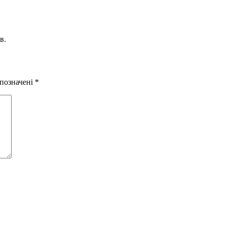
в.
 позначені
*