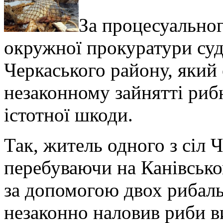
За процесуальног
окружної прокуратури су
Черкаського району, який
незаконному зайнятті ри
істотної шкоди.
Так, житель одного з сіл 
перебуваючи на Канівськ
за допомогою двох рибаль
незаконно наловив риби ви