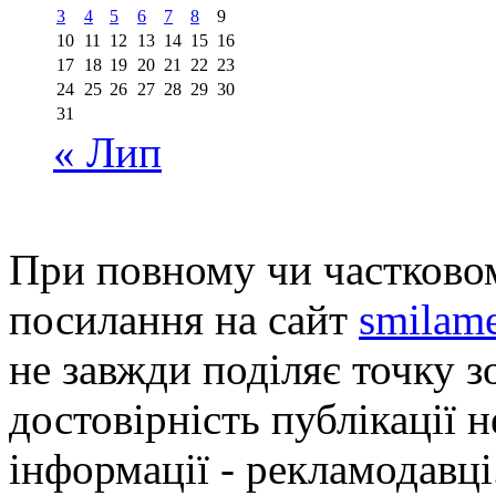
3
4
5
6
7
8
9
10
11
12
13
14
15
16
17
18
19
20
21
22
23
24
25
26
27
28
29
30
31
« Лип
При повному чи частковом
посилання на сайт
smilame
не завжди поділяє точку зо
достовірність публікації н
інформації - рекламодавці