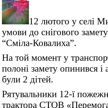
12 лютого у селі Ми
умови до снігового замет
“Сміла-Ковалиха”.
На той момент у транспорт
полоні замету опинився і 
були 2 дітей.
Рятувальники 12-ї пожежн
трактора СТОВ «Перемога»