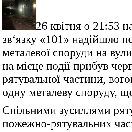
26 квітня о 21:53 
зв‘язку «101» надійшло п
металевої споруди на вул
на місце події прибув чер
рятувальної частини
, вог
одну металеву споруду, щ
Спільними зусиллями рятув
пожежно-рятувальних час