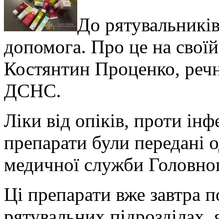
До рятувальників
допомога. Про це на свої
Костянтин Проценко, речн
ДСНС.
Ліки від опіків, проти ін
препарати були передані 
медичної служби Головног
Ці препарати вже завтра 
рятувальних підрозділах, 