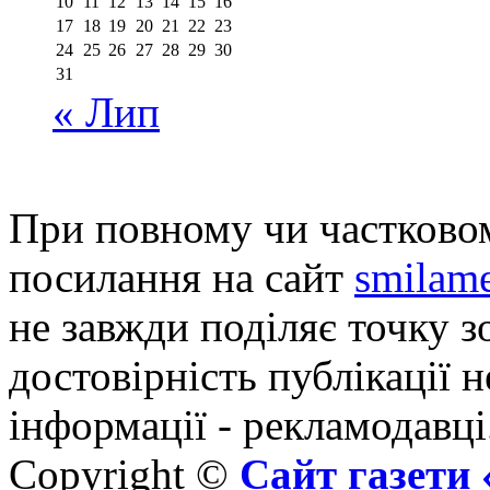
10
11
12
13
14
15
16
17
18
19
20
21
22
23
24
25
26
27
28
29
30
31
« Лип
При повному чи частковом
посилання на сайт
smilame
не завжди поділяє точку зо
достовірність публікації н
інформації - рекламодавці
Copyright ©
Сайт газет