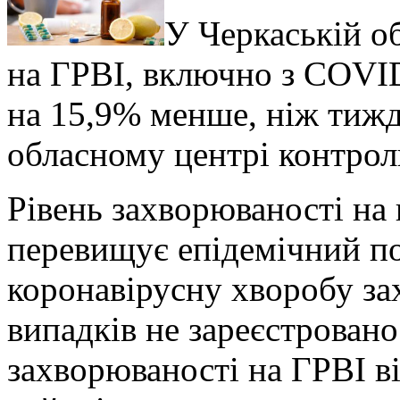
У Черкаській о
на ГРВІ, включно з COVID
на 15,9% менше, ніж тижд
обласному центрі контрол
Рівень захворюваності на 
перевищує епідемічний пор
коронавірусну хворобу зах
випадків не зареєстрован
захворюваності на ГРВІ в