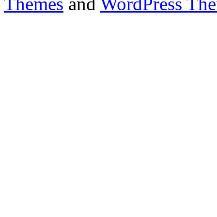
Themes
and
WordPress Th