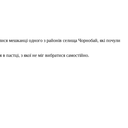
лися мешканці одного з районів селища Чорнобай, які почули
 пастці, з якої не міг вибратися самостійно.