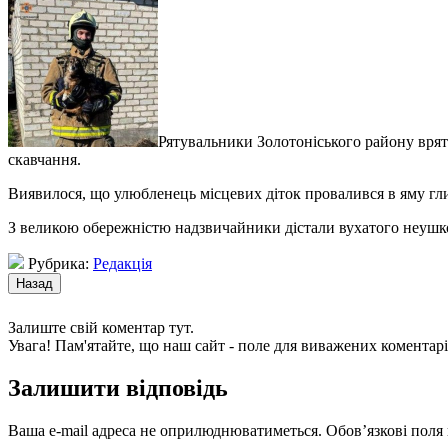
Рятувальники Золотоніського району врят
скавчання.
Виявилося, що улюбленець місцевих діток провалився в яму глиб
З великою обережністю надзвичайники дістали вухатого неуш
Рубрика:
Редакція
Залиште свій коментар тут.
Увага! Пам'ятайте, що наш сайт - поле для виважених коментарі
Залишити відповідь
Ваша e-mail адреса не оприлюднюватиметься.
Обов’язкові поля