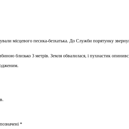
ували місцевого песика-безхатька. До Служби порятунку зверну
иною близько 3 метрів. Земля обвалилася, і пухнастик опинився в
кодженим.
в.
 позначені
*