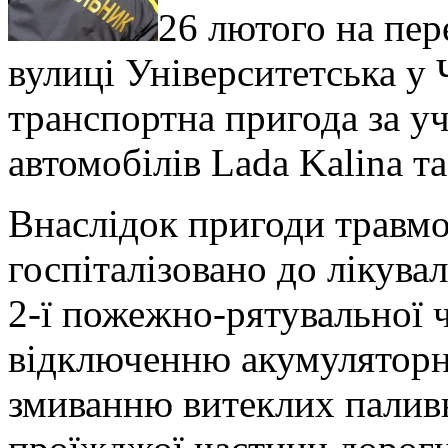
26 лютого на пер
вулиці Університетська у 
транспортна пригода за у
автомобілів Lada Kalina та
Внаслідок пригоди травмо
госпіталізовано до лікува
2-ї пожежно-рятувальної 
відключенню акумуляторни
змиванню витеклих паливн