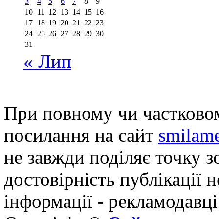
3
4
5
6
7
8
9
10
11
12
13
14
15
16
17
18
19
20
21
22
23
24
25
26
27
28
29
30
31
« Лип
При повному чи частковом
посилання на сайт
smilame
не завжди поділяє точку зо
достовірність публікації н
інформації - рекламодавці