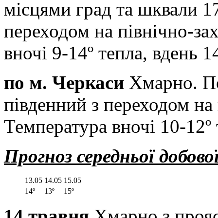
місцями град та шквали 17
переходом на північно-зах
вночі 9-14º тепла, вдень 1
по м. Черкаси
Хмарно. По
південний з переходом на 
Температура вночі 10-12º 
Прогноз середньої добов
13.05
14.05
15.05
14º
13º
15º
14 травня
Хмарно з проя