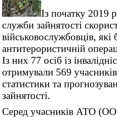
Із початку 2019 
служби зайнятості скорис
військовослужбовців, які 
антитерористичній операці
Із них 77 осіб із інвалідн
отримували 569 учасників
статистики та прогнозува
зайнятості.
Серед учасників АТО (ООС