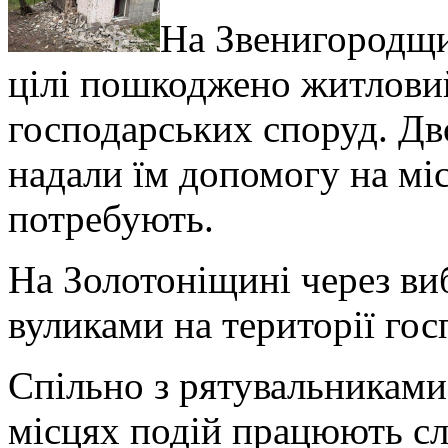
На Звенигородщи
цілі пошкоджено житловий
господарських споруд. Дв
надали їм допомогу на міс
потребують.
На Золотоніщині через ви
вуликами на території гос
Спільно з рятувальникам
місцях подій працюють сл