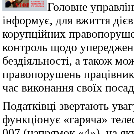
Головне управлін
інформує, для вжиття діє
корупційних правопоруше
контроль щодо упереджен
бездіяльності
, а також м
правопорушень працівник
час виконання своїх посад
Податківці звертають ува
функціонує «гаряча» теле
007 (напрямок «4»), на я