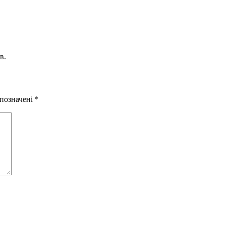
в.
 позначені
*