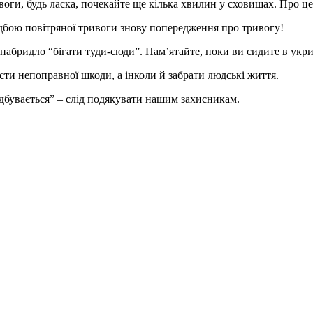
ивоги, будь ласка, почекайте ще кілька хвилин у сховищах. Про 
відбою повітряної тривоги знову попередження про тривогу!
абридло “бігати туди-сюди”. Пам’ятайте, поки ви сидите в укри
ести непоправної шкоди, а інколи й забрати людські життя.
відбувається” – слід подякувати нашим захисникам.