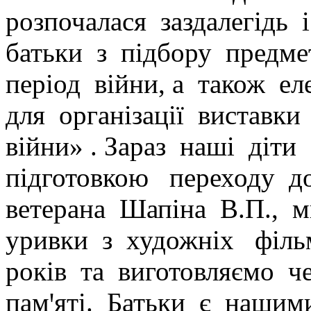
розпочалася заздалегідь 
батьки з підбору предм
період війни, а також е
для організації виставк
війни» .
Зараз наші діти 
підготовкою переходу д
ветерана Шапіна В.П., 
уривки з художніх фільм
років та виготовляємо ч
памꞌяті. Батьки є наши