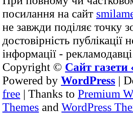
При повному чи частковом
посилання на сайт
smilame
не завжди поділяє точку зо
достовірність публікації н
інформації - рекламодавці
Copyright ©
Сайт газет
Powered by
WordPress
| D
free
| Thanks to
Premium W
Themes
and
WordPress Th