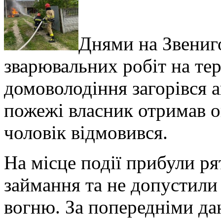
Днями на Звениг
зварювальних робіт на тер
домоволодіння загорівся 
пожежі власник отримав оп
чоловік відмовився.
На місце події прибули ря
займання та не допустил
вогню. За попередніми д