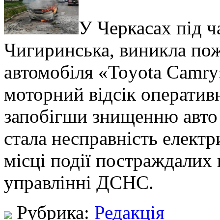
У Черкасах під ч
Чигиринська, виникла пож
автомобіля «Toyota Camry
моторний відсік оператив
запобігши знищенню авто
стала несправність електр
місці події постраждалих
управлінні ДСНС.
Рубрика:
Редакція