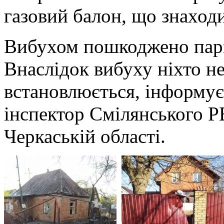
газовий балон, що знаходи
Вибухом пошкод
жено парк
Внаслідок вибуху ніхто н
встановлюється, інформує
інспектор Смілянського 
Черкаській області.