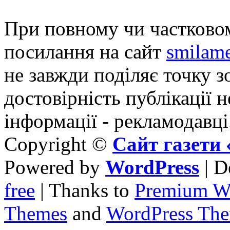
При повному чи частковом
посилання на сайт
smilame
не завжди поділяє точку зо
достовірність публікації н
інформації - рекламодавці
Copyright ©
Сайт газет
Powered by
WordPress
| D
free
| Thanks to
Premium W
Themes
and
WordPress Th