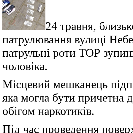
24 травня, близьк
патрулювання вулиці Небе
патрульні роти ТОР зупин
чоловіка.
Місцевий мешканець підпа
яка могла бути причетна 
обігом наркотиків.
Під час проведення повер